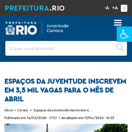
PREFEITURA
.RIO
-A
+A
Ba
Pesquisar
ESPAÇOS DA JUVENTUDE INSCREVEM
EM 3,5 MIL VAGAS PARA O MÊS DE
ABRIL
Início
>
Cursos
>
Espaços da Juventude inscrevem em 3,5 mil vagas para o mês 
Publicado em 14/03/2026 - 17:57
|
Atualizado em 17/04/2026 - 16:23