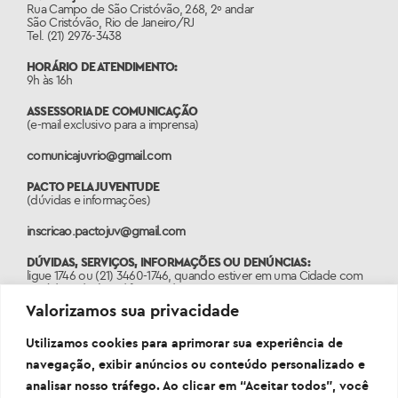
Rua Campo de São Cristóvão, 268, 2º andar
São Cristóvão, Rio de Janeiro/RJ
Tel. (21) 2976-3438
HORÁRIO DE ATENDIMENTO:
9h às 16h
ASSESSORIA DE COMUNICAÇÃO
(e-mail exclusivo para a imprensa)
comunicajuvrio@gmail.com
PACTO PELA JUVENTUDE
(dúvidas e informações)
inscricao.pactojuv@gmail.com
DÚVIDAS, SERVIÇOS, INFORMAÇÕES OU DENÚNCIAS:
ligue 1746 ou (21) 3460-1746, quando estiver em uma Cidade com
o código de área diferente do 21.
Valorizamos sua privacidade
PORTAL:
www.1746.rio
Utilizamos cookies para aprimorar sua experiência de
navegação, exibir anúncios ou conteúdo personalizado e
analisar nosso tráfego. Ao clicar em “Aceitar todos”, você