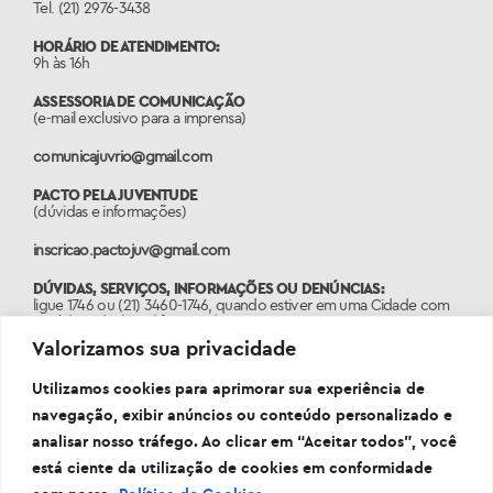
Tel. (21) 2976-3438
HORÁRIO DE ATENDIMENTO:
9h às 16h
ASSESSORIA DE COMUNICAÇÃO
(e-mail exclusivo para a imprensa)
comunicajuvrio@gmail.com
PACTO PELA JUVENTUDE
(dúvidas e informações)
inscricao.pactojuv@gmail.com
DÚVIDAS, SERVIÇOS, INFORMAÇÕES OU DENÚNCIAS:
ligue 1746 ou (21) 3460-1746, quando estiver em uma Cidade com
o código de área diferente do 21.
Valorizamos sua privacidade
PORTAL:
www.1746.rio
Utilizamos cookies para aprimorar sua experiência de
navegação, exibir anúncios ou conteúdo personalizado e
analisar nosso tráfego. Ao clicar em “Aceitar todos”, você
está ciente da utilização de cookies em conformidade