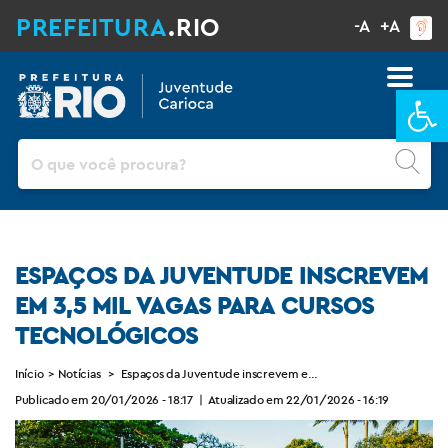
PREFEITURA
.RIO
-A
+A
Ba
Pesquisar
ESPAÇOS DA JUVENTUDE INSCREVEM
EM 3,5 MIL VAGAS PARA CURSOS
TECNOLÓGICOS
Início
>
Notícias
>
Espaços da Juventude inscrevem em 3,5 mil vagas para curso
Publicado em 20/01/2026 - 18:17
|
Atualizado em 22/01/2026 - 16:19